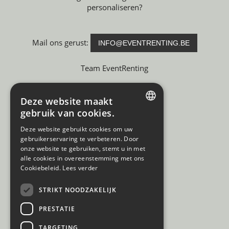
personaliseren?
Mail ons gerust:
INFO@EVENTRENTING.BE
Team EventRenting
Deze website maakt
gebruik van cookies.
DUTCH
Deze website gebruikt cookies om uw
gebruikerservaring te verbeteren. Door
FRENCH
onze website te gebruiken, stemt u in met
alle cookies in overeenstemming met ons
Cookiebeleid.
Lees verder
STRIKT NOODZAKELIJK
PRESTATIE
TARGETING